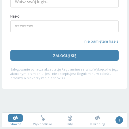
Hasło
nie pamiętam hasła
ZALOGUJ SIĘ
Zalogowanie oznacza akceptację
Regulaminu serwisu
Wykop.pl w jego
aktualnym brzmieniu. Jeśli nie akceptujesz Regulaminu w całości,
prosimy o niekorzystanie z serwisu.
Główna
Wykopalisko
Hity
Mikroblog