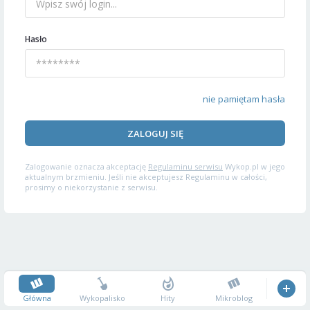
Hasło
nie pamiętam hasła
ZALOGUJ SIĘ
Zalogowanie oznacza akceptację
Regulaminu serwisu
Wykop.pl w jego
aktualnym brzmieniu. Jeśli nie akceptujesz Regulaminu w całości,
prosimy o niekorzystanie z serwisu.
Główna
Wykopalisko
Hity
Mikroblog