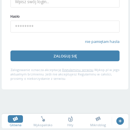
Hasło
nie pamiętam hasła
ZALOGUJ SIĘ
Zalogowanie oznacza akceptację
Regulaminu serwisu
Wykop.pl w jego
aktualnym brzmieniu. Jeśli nie akceptujesz Regulaminu w całości,
prosimy o niekorzystanie z serwisu.
Główna
Wykopalisko
Hity
Mikroblog