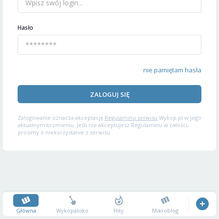
Hasło
nie pamiętam hasła
ZALOGUJ SIĘ
Zalogowanie oznacza akceptację
Regulaminu serwisu
Wykop.pl w jego
aktualnym brzmieniu. Jeśli nie akceptujesz Regulaminu w całości,
prosimy o niekorzystanie z serwisu.
Główna
Wykopalisko
Hity
Mikroblog