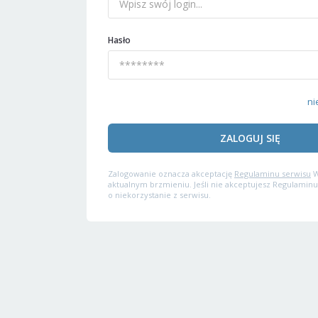
Hasło
ni
ZALOGUJ SIĘ
Zalogowanie oznacza akceptację
Regulaminu serwisu
W
aktualnym brzmieniu. Jeśli nie akceptujesz Regulaminu
o niekorzystanie z serwisu.