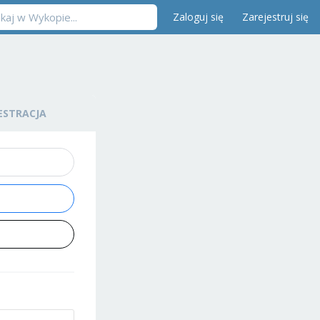
Zaloguj się
Zarejestruj się
ESTRACJA