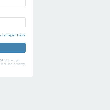
e pamiętam hasła
ykop.pl w jego
 w całości, prosimy