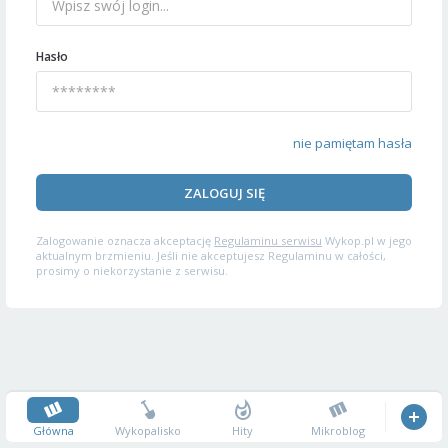
Hasło
nie pamiętam hasła
ZALOGUJ SIĘ
Zalogowanie oznacza akceptację
Regulaminu serwisu
Wykop.pl w jego
aktualnym brzmieniu. Jeśli nie akceptujesz Regulaminu w całości,
prosimy o niekorzystanie z serwisu.
Główna
Wykopalisko
Hity
Mikroblog