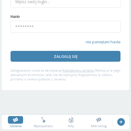
Hasło
nie pamiętam hasła
ZALOGUJ SIĘ
Zalogowanie oznacza akceptację
Regulaminu serwisu
Wykop.pl w jego
aktualnym brzmieniu. Jeśli nie akceptujesz Regulaminu w całości,
prosimy o niekorzystanie z serwisu.
Główna
Wykopalisko
Hity
Mikroblog