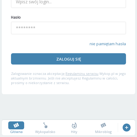
Hasło
nie pamiętam hasła
ZALOGUJ SIĘ
Zalogowanie oznacza akceptację
Regulaminu serwisu
Wykop.pl w jego
aktualnym brzmieniu. Jeśli nie akceptujesz Regulaminu w całości,
prosimy o niekorzystanie z serwisu.
Główna
Wykopalisko
Hity
Mikroblog