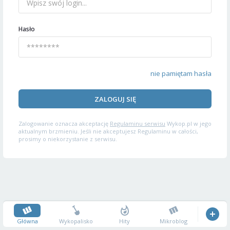
Hasło
nie pamiętam hasła
ZALOGUJ SIĘ
Zalogowanie oznacza akceptację
Regulaminu serwisu
Wykop.pl w jego
aktualnym brzmieniu. Jeśli nie akceptujesz Regulaminu w całości,
prosimy o niekorzystanie z serwisu.
Główna
Wykopalisko
Hity
Mikroblog