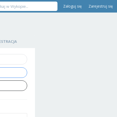
Zaloguj się
Zarejestruj się
ESTRACJA