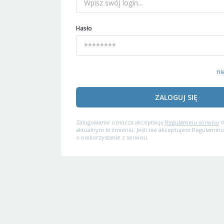
Hasło
ni
ZALOGUJ SIĘ
Zalogowanie oznacza akceptację
Regulaminu serwisu
W
aktualnym brzmieniu. Jeśli nie akceptujesz Regulaminu
o niekorzystanie z serwisu.