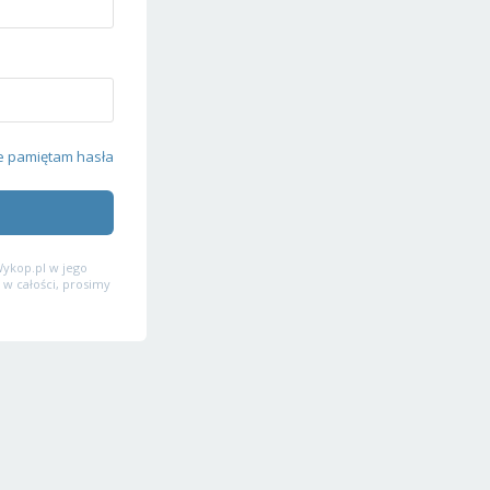
e pamiętam hasła
ykop.pl w jego
 w całości, prosimy