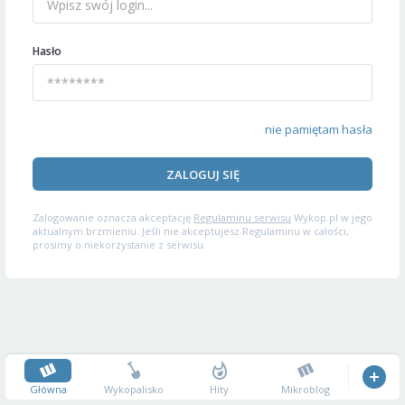
Hasło
nie pamiętam hasła
ZALOGUJ SIĘ
Zalogowanie oznacza akceptację
Regulaminu serwisu
Wykop.pl w jego
aktualnym brzmieniu. Jeśli nie akceptujesz Regulaminu w całości,
prosimy o niekorzystanie z serwisu.
Główna
Wykopalisko
Hity
Mikroblog