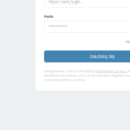
Hasło
ni
ZALOGUJ SIĘ
Zalogowanie oznacza akceptację
Regulaminu serwisu
W
aktualnym brzmieniu. Jeśli nie akceptujesz Regulaminu
o niekorzystanie z serwisu.