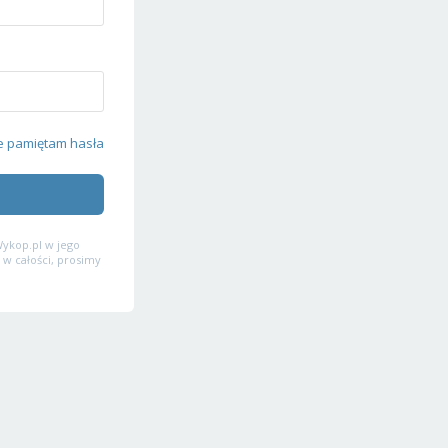
e pamiętam hasła
ykop.pl w jego
 w całości, prosimy