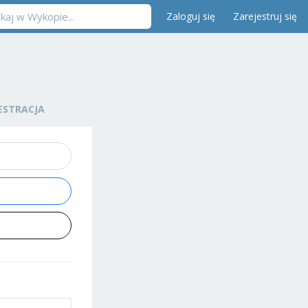
Zaloguj się
Zarejestruj się
ESTRACJA