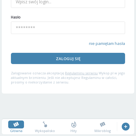
Hasło
nie pamiętam hasła
ZALOGUJ SIĘ
Zalogowanie oznacza akceptację
Regulaminu serwisu
Wykop.pl w jego
aktualnym brzmieniu. Jeśli nie akceptujesz Regulaminu w całości,
prosimy o niekorzystanie z serwisu.
Główna
Wykopalisko
Hity
Mikroblog