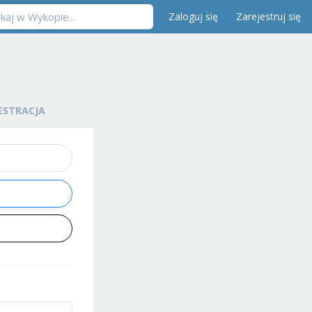
Zaloguj się
Zarejestruj się
ESTRACJA