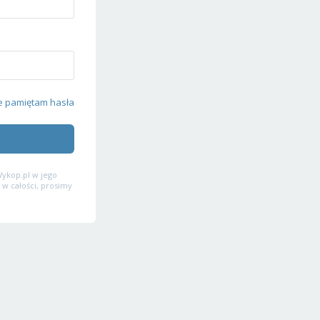
e pamiętam hasła
ykop.pl w jego
 w całości, prosimy