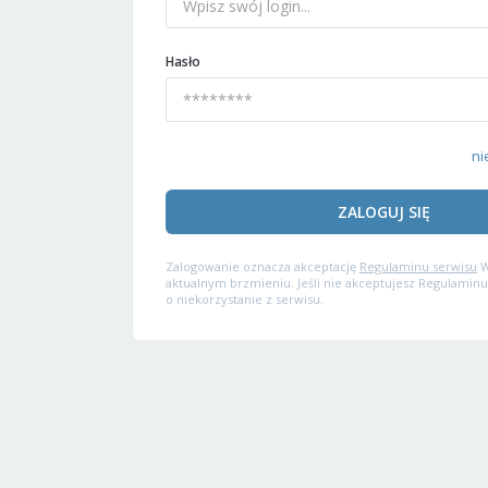
Hasło
ni
ZALOGUJ SIĘ
Zalogowanie oznacza akceptację
Regulaminu serwisu
W
aktualnym brzmieniu. Jeśli nie akceptujesz Regulaminu
o niekorzystanie z serwisu.