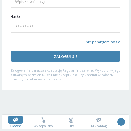
Hasło
nie pamiętam hasła
ZALOGUJ SIĘ
Zalogowanie oznacza akceptację
Regulaminu serwisu
Wykop.pl w jego
aktualnym brzmieniu. Jeśli nie akceptujesz Regulaminu w całości,
prosimy o niekorzystanie z serwisu.
Główna
Wykopalisko
Hity
Mikroblog