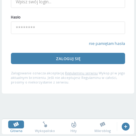
Hasło
nie pamiętam hasła
ZALOGUJ SIĘ
Zalogowanie oznacza akceptację
Regulaminu serwisu
Wykop.pl w jego
aktualnym brzmieniu. Jeśli nie akceptujesz Regulaminu w całości,
prosimy o niekorzystanie z serwisu.
Główna
Wykopalisko
Hity
Mikroblog