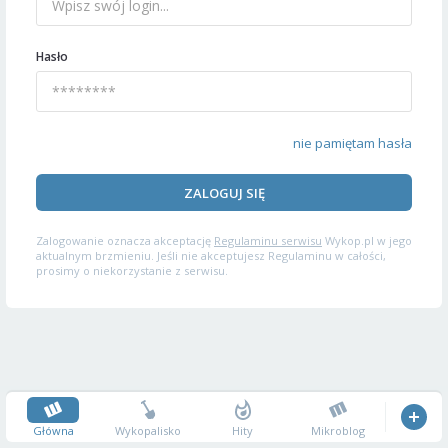
Hasło
nie pamiętam hasła
ZALOGUJ SIĘ
Zalogowanie oznacza akceptację
Regulaminu serwisu
Wykop.pl w jego
aktualnym brzmieniu. Jeśli nie akceptujesz Regulaminu w całości,
prosimy o niekorzystanie z serwisu.
Główna
Wykopalisko
Hity
Mikroblog