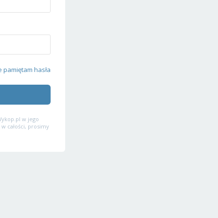
e pamiętam hasła
ykop.pl w jego
 w całości, prosimy