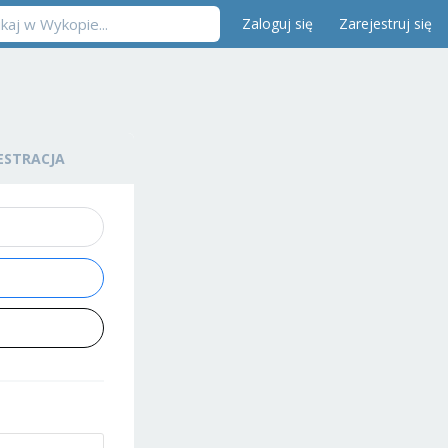
Zaloguj się
Zarejestruj się
ESTRACJA