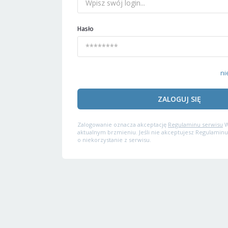
Hasło
ni
ZALOGUJ SIĘ
Zalogowanie oznacza akceptację
Regulaminu serwisu
W
aktualnym brzmieniu. Jeśli nie akceptujesz Regulaminu
o niekorzystanie z serwisu.