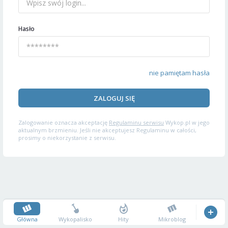
Hasło
nie pamiętam hasła
ZALOGUJ SIĘ
Zalogowanie oznacza akceptację
Regulaminu serwisu
Wykop.pl w jego
aktualnym brzmieniu. Jeśli nie akceptujesz Regulaminu w całości,
prosimy o niekorzystanie z serwisu.
Główna
Wykopalisko
Hity
Mikroblog