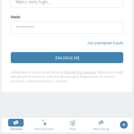
Hasło
nie pamiętam hasła
ZALOGUJ SIĘ
Zalogowanie oznacza akceptację
Regulaminu serwisu
Wykop.pl w jego
aktualnym brzmieniu. Jeśli nie akceptujesz Regulaminu w całości,
prosimy o niekorzystanie z serwisu.
Główna
Wykopalisko
Hity
Mikroblog