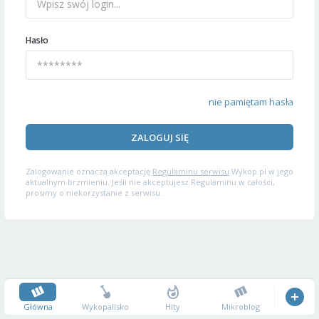
Hasło
nie pamiętam hasła
ZALOGUJ SIĘ
Zalogowanie oznacza akceptację
Regulaminu serwisu
Wykop.pl w jego
aktualnym brzmieniu. Jeśli nie akceptujesz Regulaminu w całości,
prosimy o niekorzystanie z serwisu.
Główna
Wykopalisko
Hity
Mikroblog