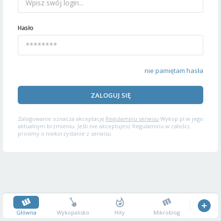
Hasło
nie pamiętam hasła
ZALOGUJ SIĘ
Zalogowanie oznacza akceptację
Regulaminu serwisu
Wykop.pl w jego
aktualnym brzmieniu. Jeśli nie akceptujesz Regulaminu w całości,
prosimy o niekorzystanie z serwisu.
Główna
Wykopalisko
Hity
Mikroblog