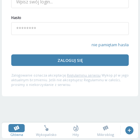
Hasło
nie pamiętam hasła
ZALOGUJ SIĘ
Zalogowanie oznacza akceptację
Regulaminu serwisu
Wykop.pl w jego
aktualnym brzmieniu. Jeśli nie akceptujesz Regulaminu w całości,
prosimy o niekorzystanie z serwisu.
Główna
Wykopalisko
Hity
Mikroblog