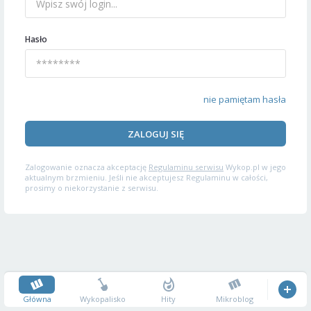
Hasło
nie pamiętam hasła
ZALOGUJ SIĘ
Zalogowanie oznacza akceptację
Regulaminu serwisu
Wykop.pl w jego
aktualnym brzmieniu. Jeśli nie akceptujesz Regulaminu w całości,
prosimy o niekorzystanie z serwisu.
Główna
Wykopalisko
Hity
Mikroblog