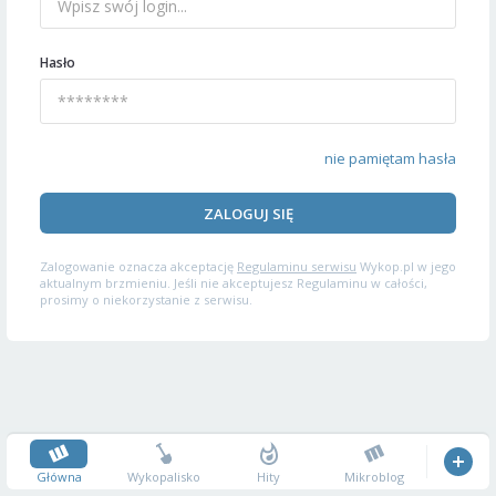
Hasło
nie pamiętam hasła
ZALOGUJ SIĘ
Zalogowanie oznacza akceptację
Regulaminu serwisu
Wykop.pl w jego
aktualnym brzmieniu. Jeśli nie akceptujesz Regulaminu w całości,
prosimy o niekorzystanie z serwisu.
Główna
Wykopalisko
Hity
Mikroblog