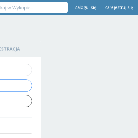
Zaloguj się
Zarejestruj się
ESTRACJA