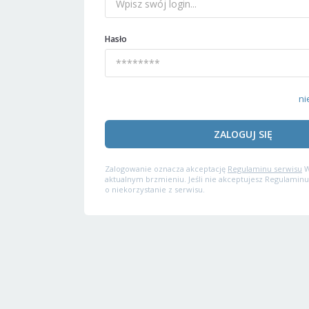
Hasło
ni
ZALOGUJ SIĘ
Zalogowanie oznacza akceptację
Regulaminu serwisu
W
aktualnym brzmieniu. Jeśli nie akceptujesz Regulaminu
o niekorzystanie z serwisu.