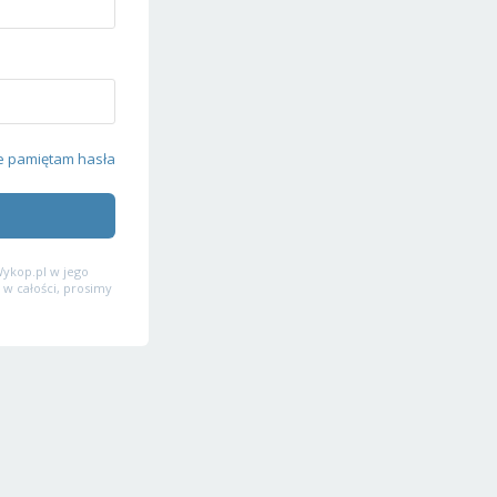
e pamiętam hasła
ykop.pl w jego
 w całości, prosimy