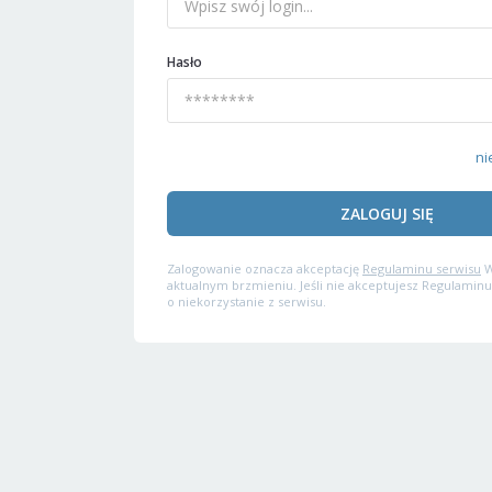
Hasło
ni
ZALOGUJ SIĘ
Zalogowanie oznacza akceptację
Regulaminu serwisu
W
aktualnym brzmieniu. Jeśli nie akceptujesz Regulaminu
o niekorzystanie z serwisu.