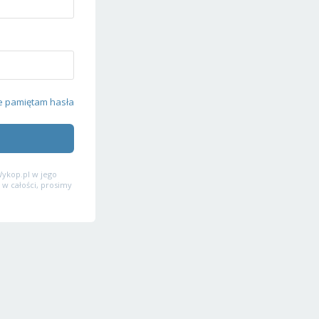
e pamiętam hasła
ykop.pl w jego
 w całości, prosimy