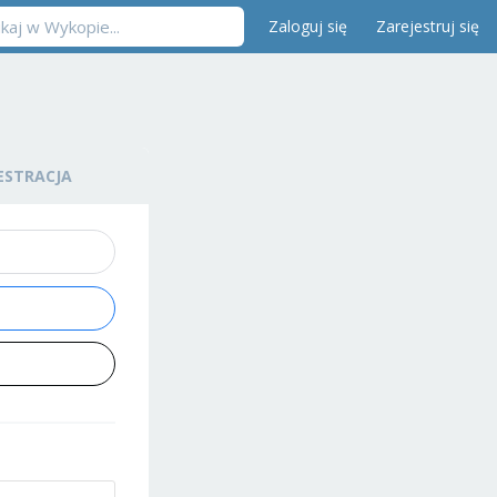
Zaloguj się
Zarejestruj się
ESTRACJA