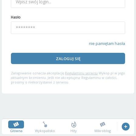
Hasło
nie pamiętam hasła
ZALOGUJ SIĘ
Zalogowanie oznacza akceptację
Regulaminu serwisu
Wykop.pl w jego
aktualnym brzmieniu. Jeśli nie akceptujesz Regulaminu w całości,
prosimy o niekorzystanie z serwisu.
Główna
Wykopalisko
Hity
Mikroblog