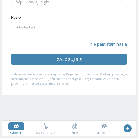
Hasło
nie pamiętam hasła
ZALOGUJ SIĘ
Zalogowanie oznacza akceptację
Regulaminu serwisu
Wykop.pl w jego
aktualnym brzmieniu. Jeśli nie akceptujesz Regulaminu w całości,
prosimy o niekorzystanie z serwisu.
Główna
Wykopalisko
Hity
Mikroblog