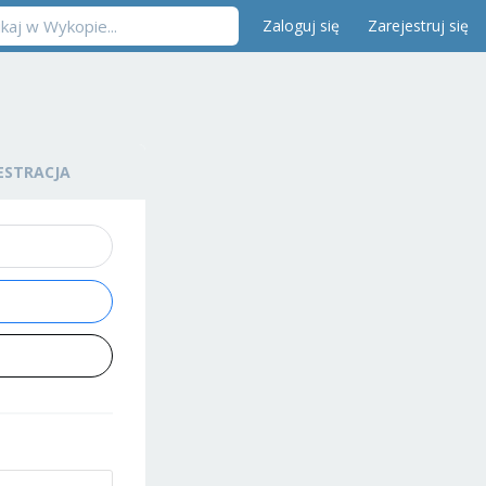
Zaloguj się
Zarejestruj się
ESTRACJA