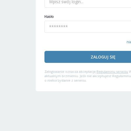
Hasło
ni
ZALOGUJ SIĘ
Zalogowanie oznacza akceptację
Regulaminu serwisu
W
aktualnym brzmieniu. Jeśli nie akceptujesz Regulaminu
o niekorzystanie z serwisu.