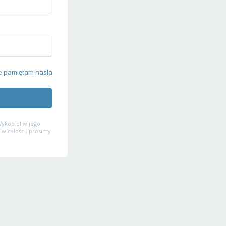
e pamiętam hasła
ykop.pl w jego
 w całości, prosimy