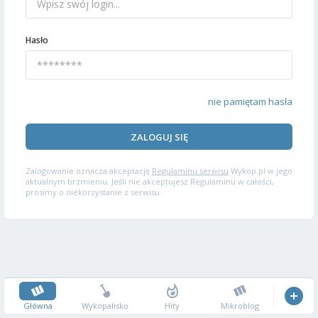
Hasło
nie pamiętam hasła
ZALOGUJ SIĘ
Zalogowanie oznacza akceptację
Regulaminu serwisu
Wykop.pl w jego
aktualnym brzmieniu. Jeśli nie akceptujesz Regulaminu w całości,
prosimy o niekorzystanie z serwisu.
Główna
Wykopalisko
Hity
Mikroblog