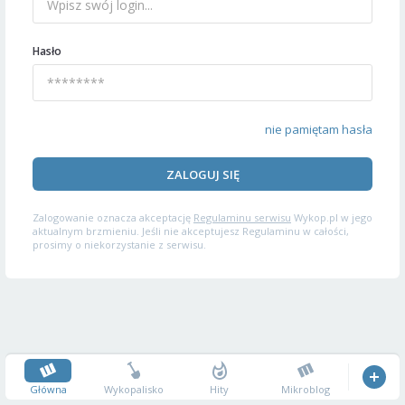
Hasło
nie pamiętam hasła
ZALOGUJ SIĘ
Zalogowanie oznacza akceptację
Regulaminu serwisu
Wykop.pl w jego
aktualnym brzmieniu. Jeśli nie akceptujesz Regulaminu w całości,
prosimy o niekorzystanie z serwisu.
Główna
Wykopalisko
Hity
Mikroblog