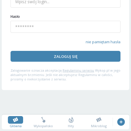
Hasło
nie pamiętam hasła
ZALOGUJ SIĘ
Zalogowanie oznacza akceptację
Regulaminu serwisu
Wykop.pl w jego
aktualnym brzmieniu. Jeśli nie akceptujesz Regulaminu w całości,
prosimy o niekorzystanie z serwisu.
Główna
Wykopalisko
Hity
Mikroblog