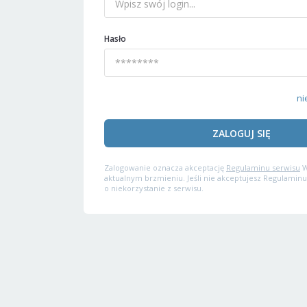
Hasło
ni
ZALOGUJ SIĘ
Zalogowanie oznacza akceptację
Regulaminu serwisu
W
aktualnym brzmieniu. Jeśli nie akceptujesz Regulaminu
o niekorzystanie z serwisu.