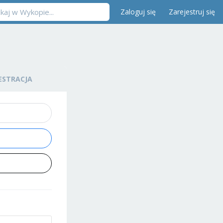
Zaloguj się
Zarejestruj się
ESTRACJA