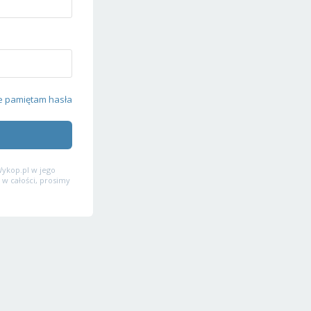
e pamiętam hasła
ykop.pl w jego
 w całości, prosimy