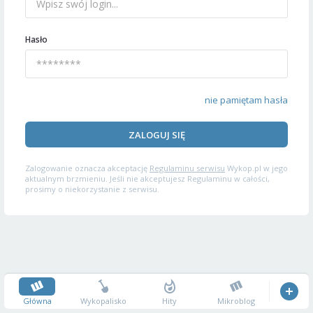
Hasło
nie pamiętam hasła
ZALOGUJ SIĘ
Zalogowanie oznacza akceptację
Regulaminu serwisu
Wykop.pl w jego
aktualnym brzmieniu. Jeśli nie akceptujesz Regulaminu w całości,
prosimy o niekorzystanie z serwisu.
Główna
Wykopalisko
Hity
Mikroblog