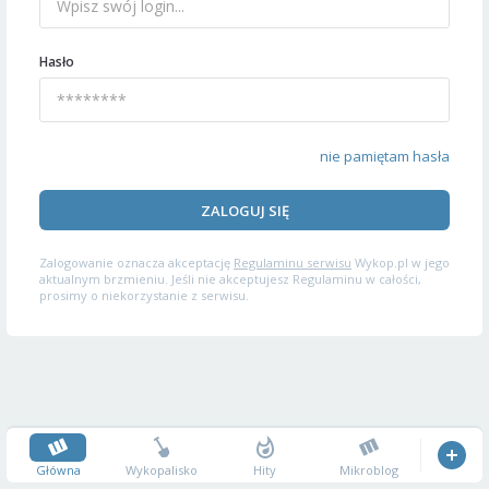
Hasło
nie pamiętam hasła
ZALOGUJ SIĘ
Zalogowanie oznacza akceptację
Regulaminu serwisu
Wykop.pl w jego
aktualnym brzmieniu. Jeśli nie akceptujesz Regulaminu w całości,
prosimy o niekorzystanie z serwisu.
Główna
Wykopalisko
Hity
Mikroblog