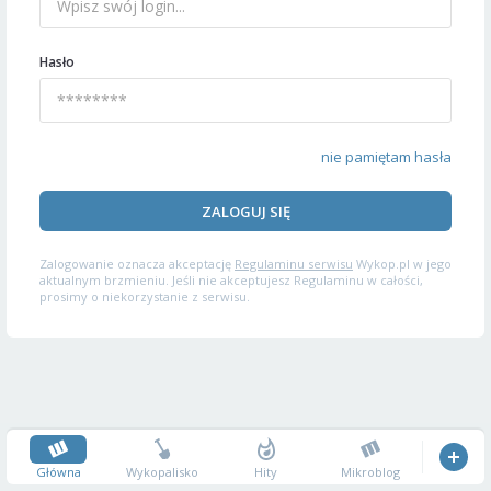
Hasło
nie pamiętam hasła
ZALOGUJ SIĘ
Zalogowanie oznacza akceptację
Regulaminu serwisu
Wykop.pl w jego
aktualnym brzmieniu. Jeśli nie akceptujesz Regulaminu w całości,
prosimy o niekorzystanie z serwisu.
Główna
Wykopalisko
Hity
Mikroblog