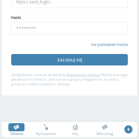
Hasło
nie pamiętam hasła
ZALOGUJ SIĘ
Zalogowanie oznacza akceptację
Regulaminu serwisu
Wykop.pl w jego
aktualnym brzmieniu. Jeśli nie akceptujesz Regulaminu w całości,
prosimy o niekorzystanie z serwisu.
Główna
Wykopalisko
Hity
Mikroblog