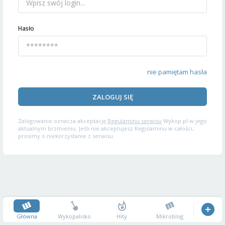
Hasło
nie pamiętam hasła
ZALOGUJ SIĘ
Zalogowanie oznacza akceptację
Regulaminu serwisu
Wykop.pl w jego
aktualnym brzmieniu. Jeśli nie akceptujesz Regulaminu w całości,
prosimy o niekorzystanie z serwisu.
Główna
Wykopalisko
Hity
Mikroblog