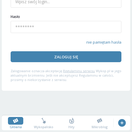
Hasło
nie pamiętam hasła
ZALOGUJ SIĘ
Zalogowanie oznacza akceptację
Regulaminu serwisu
Wykop.pl w jego
aktualnym brzmieniu. Jeśli nie akceptujesz Regulaminu w całości,
prosimy o niekorzystanie z serwisu.
Główna
Wykopalisko
Hity
Mikroblog