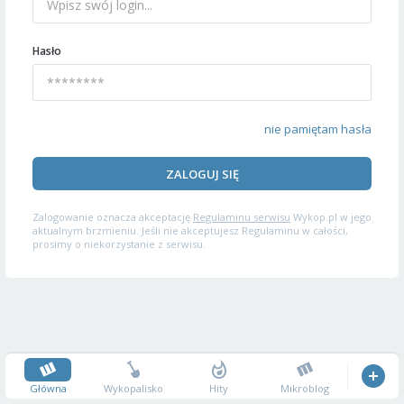
Hasło
nie pamiętam hasła
ZALOGUJ SIĘ
Zalogowanie oznacza akceptację
Regulaminu serwisu
Wykop.pl w jego
aktualnym brzmieniu. Jeśli nie akceptujesz Regulaminu w całości,
prosimy o niekorzystanie z serwisu.
Główna
Wykopalisko
Hity
Mikroblog