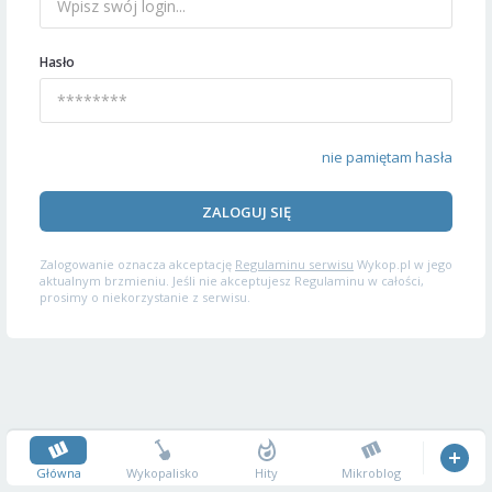
Hasło
nie pamiętam hasła
ZALOGUJ SIĘ
Zalogowanie oznacza akceptację
Regulaminu serwisu
Wykop.pl w jego
aktualnym brzmieniu. Jeśli nie akceptujesz Regulaminu w całości,
prosimy o niekorzystanie z serwisu.
Główna
Wykopalisko
Hity
Mikroblog