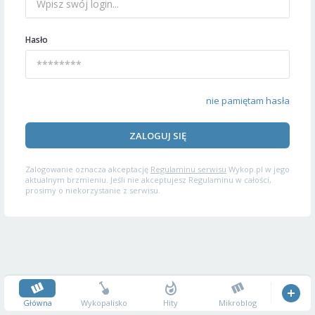
Hasło
nie pamiętam hasła
ZALOGUJ SIĘ
Zalogowanie oznacza akceptację
Regulaminu serwisu
Wykop.pl w jego
aktualnym brzmieniu. Jeśli nie akceptujesz Regulaminu w całości,
prosimy o niekorzystanie z serwisu.
Główna
Wykopalisko
Hity
Mikroblog