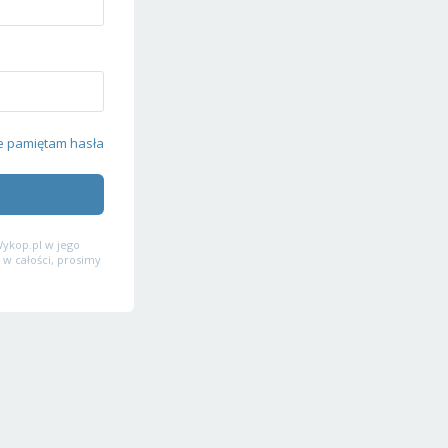
e pamiętam hasła
ykop.pl w jego
 w całości, prosimy