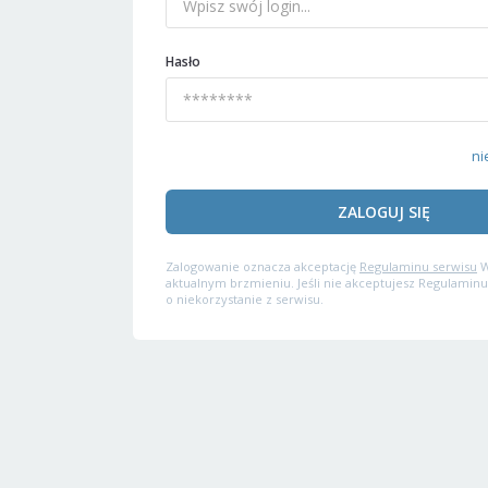
Hasło
ni
ZALOGUJ SIĘ
Zalogowanie oznacza akceptację
Regulaminu serwisu
W
aktualnym brzmieniu. Jeśli nie akceptujesz Regulaminu
o niekorzystanie z serwisu.