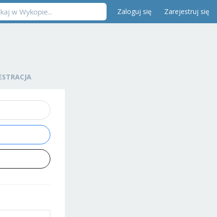
Zaloguj się
Zarejestruj się
ESTRACJA