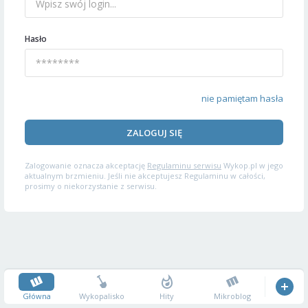
Hasło
nie pamiętam hasła
ZALOGUJ SIĘ
Zalogowanie oznacza akceptację
Regulaminu serwisu
Wykop.pl w jego
aktualnym brzmieniu. Jeśli nie akceptujesz Regulaminu w całości,
prosimy o niekorzystanie z serwisu.
Główna
Wykopalisko
Hity
Mikroblog