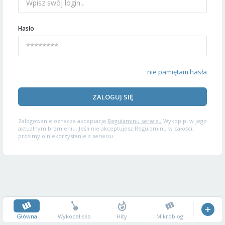
Hasło
nie pamiętam hasła
ZALOGUJ SIĘ
Zalogowanie oznacza akceptację
Regulaminu serwisu
Wykop.pl w jego
aktualnym brzmieniu. Jeśli nie akceptujesz Regulaminu w całości,
prosimy o niekorzystanie z serwisu.
Główna
Wykopalisko
Hity
Mikroblog