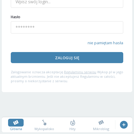
Hasło
nie pamiętam hasła
ZALOGUJ SIĘ
Zalogowanie oznacza akceptację
Regulaminu serwisu
Wykop.pl w jego
aktualnym brzmieniu. Jeśli nie akceptujesz Regulaminu w całości,
prosimy o niekorzystanie z serwisu.
Główna
Wykopalisko
Hity
Mikroblog