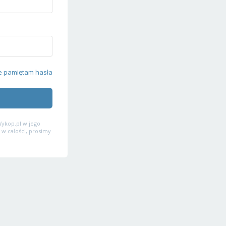
e pamiętam hasła
ykop.pl w jego
 w całości, prosimy