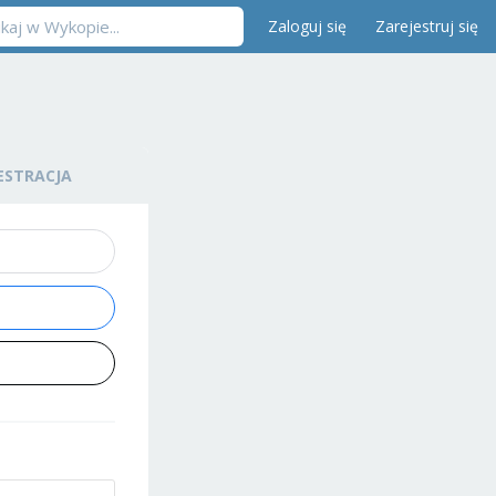
Zaloguj się
Zarejestruj się
ESTRACJA