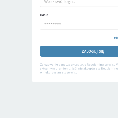
Hasło
ni
ZALOGUJ SIĘ
Zalogowanie oznacza akceptację
Regulaminu serwisu
W
aktualnym brzmieniu. Jeśli nie akceptujesz Regulaminu
o niekorzystanie z serwisu.