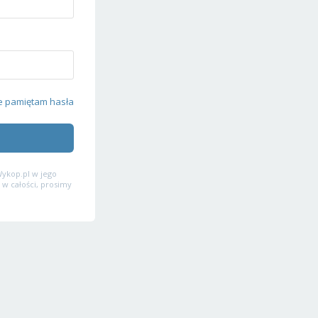
e pamiętam hasła
ykop.pl w jego
 w całości, prosimy