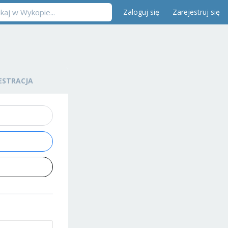
Zaloguj się
Zarejestruj się
ESTRACJA