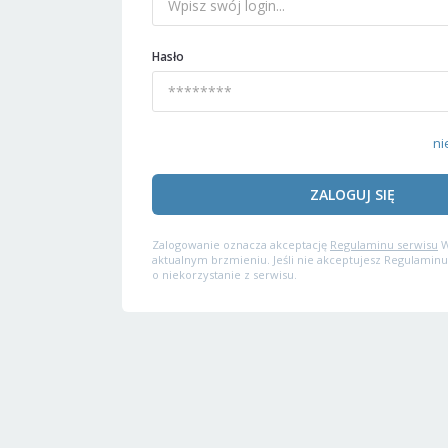
Hasło
ni
ZALOGUJ SIĘ
Zalogowanie oznacza akceptację
Regulaminu serwisu
W
aktualnym brzmieniu. Jeśli nie akceptujesz Regulaminu
o niekorzystanie z serwisu.