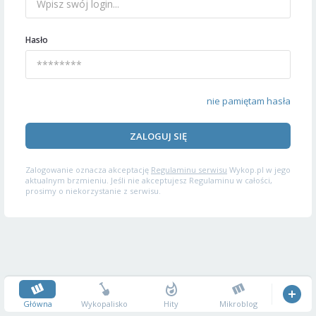
Hasło
nie pamiętam hasła
ZALOGUJ SIĘ
Zalogowanie oznacza akceptację
Regulaminu serwisu
Wykop.pl w jego
aktualnym brzmieniu. Jeśli nie akceptujesz Regulaminu w całości,
prosimy o niekorzystanie z serwisu.
Główna
Wykopalisko
Hity
Mikroblog